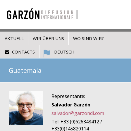
AKTUELL
WIR ÜBER UNS
WO SIND WIR?
CONTACTS
DEUTSCH
Guatemala
Representante:
Salvador Garzón
salvador@garzondi.com
Tel: +33 (0)626348412 /
+33(0)145820114