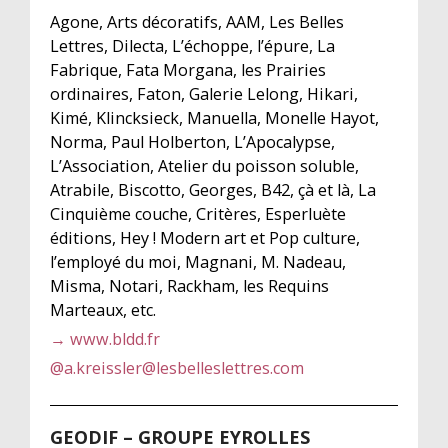
Agone, Arts décoratifs, AAM, Les Belles
Lettres, Dilecta, L’échoppe, l’épure, La
Fabrique, Fata Morgana, les Prairies
ordinaires, Faton, Galerie Lelong, Hikari,
Kimé, Klincksieck, Manuella, Monelle Hayot,
Norma, Paul Holberton, L’Apocalypse,
L’Association, Atelier du poisson soluble,
Atrabile, Biscotto, Georges, B42, çà et là, La
Cinquième couche, Critères, Esperluète
éditions, Hey ! Modern art et Pop culture,
l’employé du moi, Magnani, M. Nadeau,
Misma, Notari, Rackham, les Requins
Marteaux, etc.
→ www.bldd.fr
@
a.kreissler@lesbelleslettres.com
GEODIF – GROUPE EYROLLES