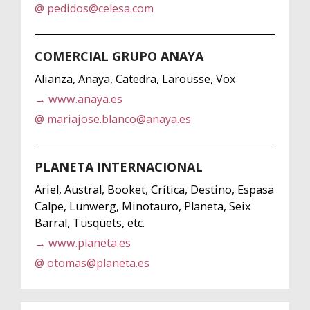
@ pedidos@celesa.com
COMERCIAL GRUPO ANAYA
Alianza, Anaya, Catedra, Larousse, Vox
→ www.anaya.es
@ mariajose.blanco@anaya.es
PLANETA INTERNACIONAL
Ariel, Austral, Booket, Crítica, Destino, Espasa
Calpe, Lunwerg, Minotauro, Planeta, Seix
Barral, Tusquets, etc.
→ www.planeta.es
@ otomas@planeta.es