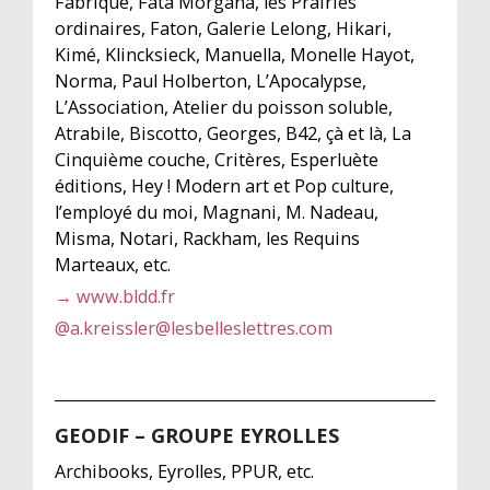
Fabrique, Fata Morgana, les Prairies
ordinaires, Faton, Galerie Lelong, Hikari,
Kimé, Klincksieck, Manuella, Monelle Hayot,
Norma, Paul Holberton, L’Apocalypse,
L’Association, Atelier du poisson soluble,
Atrabile, Biscotto, Georges, B42, çà et là, La
Cinquième couche, Critères, Esperluète
éditions, Hey ! Modern art et Pop culture,
l’employé du moi, Magnani, M. Nadeau,
Misma, Notari, Rackham, les Requins
Marteaux, etc.
→ www.bldd.fr
@
a.kreissler@lesbelleslettres.com
GEODIF – GROUPE EYROLLES
Archibooks, Eyrolles, PPUR, etc.