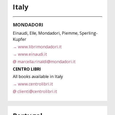
Italy
MONDADORI
Einaudi, Elle, Mondadori, Piemme, Sperling-
Kupfer
→ www.librimondadori.it
→ www.einaudi.it
@ marcella.rinaldi@mondadori.it
CENTRO LIBRI
All books available in Italy
→ www.centrolibri.it
@ clienti@centrolibri.it