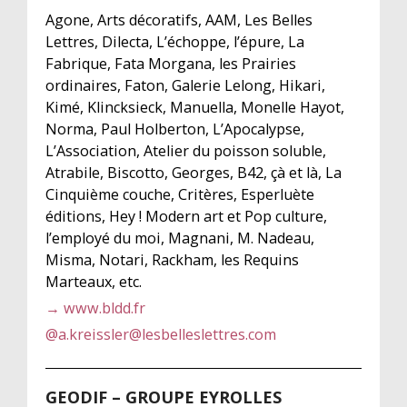
Agone, Arts décoratifs, AAM, Les Belles
Lettres, Dilecta, L’échoppe, l’épure, La
Fabrique, Fata Morgana, les Prairies
ordinaires, Faton, Galerie Lelong, Hikari,
Kimé, Klincksieck, Manuella, Monelle Hayot,
Norma, Paul Holberton, L’Apocalypse,
L’Association, Atelier du poisson soluble,
Atrabile, Biscotto, Georges, B42, çà et là, La
Cinquième couche, Critères, Esperluète
éditions, Hey ! Modern art et Pop culture,
l’employé du moi, Magnani, M. Nadeau,
Misma, Notari, Rackham, les Requins
Marteaux, etc.
→ www.bldd.fr
@
a.kreissler@lesbelleslettres.com
GEODIF – GROUPE EYROLLES