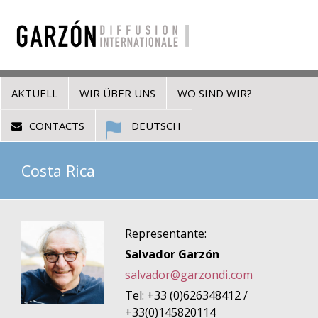
AKTUELL
WIR ÜBER UNS
WO SIND WIR?
CONTACTS
DEUTSCH
Costa Rica
Representante:
Salvador Garzón
salvador@garzondi.com
Tel: +33 (0)626348412 /
+33(0)145820114