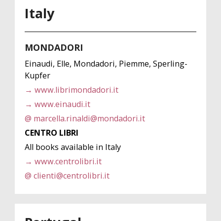
Italy
MONDADORI
Einaudi, Elle, Mondadori, Piemme, Sperling-
Kupfer
→ www.librimondadori.it
→ www.einaudi.it
@ marcella.rinaldi@mondadori.it
CENTRO LIBRI
All books available in Italy
→ www.centrolibri.it
@ clienti@centrolibri.it