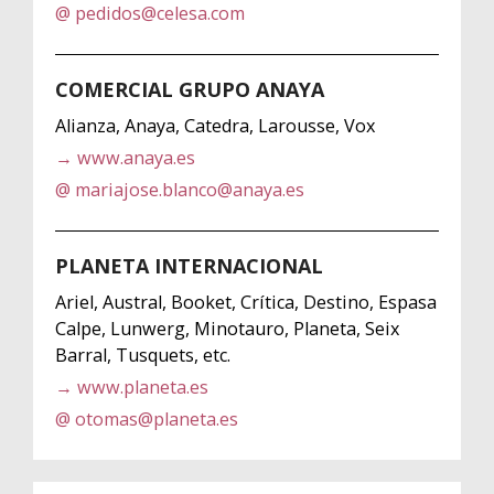
@ pedidos@celesa.com
COMERCIAL GRUPO ANAYA
Alianza, Anaya, Catedra, Larousse, Vox
→ www.anaya.es
@ mariajose.blanco@anaya.es
PLANETA INTERNACIONAL
Ariel, Austral, Booket, Crítica, Destino, Espasa
Calpe, Lunwerg, Minotauro, Planeta, Seix
Barral, Tusquets, etc.
→ www.planeta.es
@ otomas@planeta.es