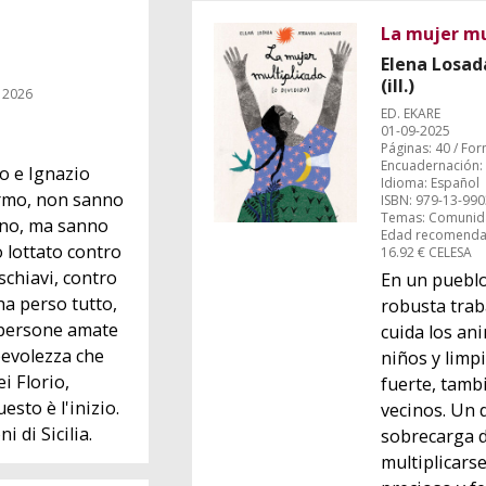
La mujer mul
Elena Losa
(ill.)
 2026
ED. EKARE
01-09-2025
Páginas: 40 / For
Encuadernación:
o e Ignazio
Idioma: Español
ermo, non sanno
ISBN: 979-13-990
Temas: Comunida
tino, ma sanno
Edad recomendad
 lottato contro
16.92 € CELESA
schiavi, contro
En un pueblo
ha perso tutto,
robusta traba
 persone amate
cuida los ani
evolezza che
niños y limpi
ei Florio,
fuerte, tamb
uesto è l'inizio.
vecinos. Un 
i di Sicilia.
sobrecarga d
multiplicarse