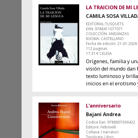
LA TRAICION DE MI 
CAMILA SOSA VILLAD
EDITORIAL:TUSQUETS
EAN: 9788411077071
COLECCIÓN: ANDANZAS
IDIOMA: CASTELLANO
Fecha de edición: 21-01-2026
112 paginas
17.31 € CELESA
Orígenes, familia y un
visión del mundo dan 
texto luminoso y brill
inicios en el erotismo y
L’anniversario
Bajani Andrea
Codice Ean: 9788807036422
Editore: Feltrinelli
Collana: I narratori
Tipologia: Libro