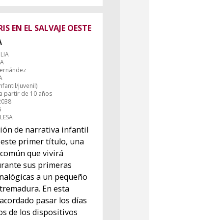
IS EN EL SALVAJE OESTE
A
LIA
SA
 Fernández
A
fantil/juvenil)
a partir de 10 años
2038
5
ELESA
ión de narrativa infantil
 este primer título, una
 común que vivirá
urante sus primeras
analógicas a un pequeño
tremadura. En esta
acordado pasar los días
s de los dispositivos