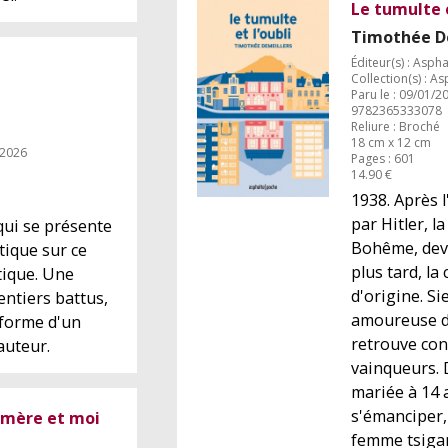
Le tumulte e
Timothée D
Éditeur(s) : Aspha
Collection(s) : A
Paru le : 09/01/2
9782365333078
Reliure : Broché
18 cm x 12 cm
 2026
Pages : 601
14.90 €
1938. Après 
par Hitler, la
ui se présente
Bohême, dev
tique sur ce
plus tard, l
ique. Une
d'origine. S
entiers battus,
amoureuse d
 forme d'un
retrouve con
auteur.
vainqueurs. 
mariée à 14 
s'émanciper,
mère et moi
femme tsigan