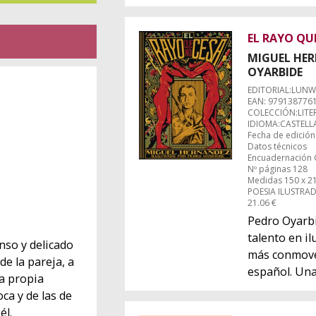
EL RAYO QU
MIGUEL HE
OYARBIDE
EDITORIAL:LUN
EAN: 979138776
COLECCIÓN:LITE
IDIOMA:CASTEL
Fecha de edición
Datos técnicos
Encuadernación 
Nº páginas 128
Medidas 150 x 
POESIA ILUSTRA
21.06 €
Pedro Oyarbi
talento en il
enso y delicado
más conmove
de la pareja, a
español. Una
la propia
ca y de las de
él.