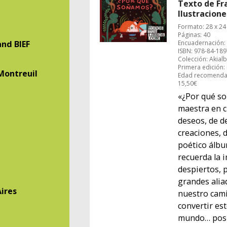
Texto de Fr
Ilustracion
Formato: 28 x 24
Páginas: 40
and BIEF
Encuadernación: 
ISBN: 978-84-189
Colección: Akial
Primera edición
 Montreuil
Edad recomendad
15,50€
«¿Por qué so
maestra en c
deseos, de d
creaciones, 
poético álbu
recuerda la 
despiertos, 
grandes alia
Aires
nuestro cami
convertir es
mundo… posi