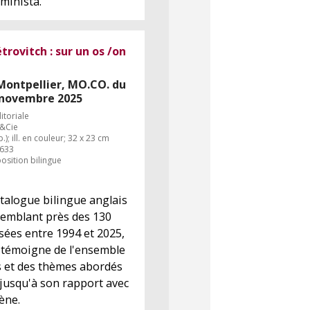
eminista.
trovitch : sur un os /on
 Montpellier, MO.CO. du
2 novembre 2025
itoriale
d&Cie
p.); ill. en couleur; 32 x 23 cm
633
osition bilingue
talogue bilingue anglais
semblant près des 130
sées entre 1994 et 2025,
 témoigne de l'ensemble
 et des thèmes abordés
, jusqu'à son rapport avec
ène.