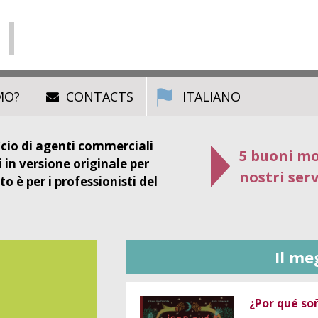
MO?
CONTACTS
ITALIANO
icio di agenti commerciali
5 buoni mot
i in versione originale per
nostri servi
 è per i professionisti del
Il me
¿Por qué s