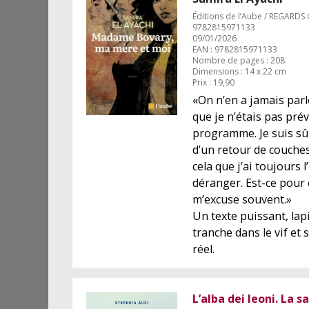
Éditions de l’Aube / REGARDS
9782815971133
09/01/2026
EAN : 9782815971133
Nombre de pages : 208
Dimensions : 14 x 22 cm
Prix : 19,90
«On n’en a jamais parlé
que je n’étais pas pré
programme. Je suis sû
d’un retour de couches
cela que j’ai toujours 
déranger. Est-ce pour 
m’excuse souvent.»
Un texte puissant, lapi
tranche dans le vif et
réel.
L’alba dei leoni. La s