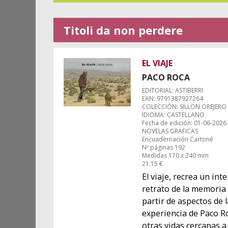
Titoli da non perdere
EL VIAJE
PACO ROCA
EDITORIAL: ASTIBERRI
EAN: 9791387927264
COLECCIÓN: SILLON OREJERO
IDIOMA: CASTELLANO
Fecha de edición: 01-06-2026
NOVELAS GRAFICAS
Encuadernación Cartoné
Nº páginas 192
Medidas 170 x 240 mm
21.15 €
El viaje, recrea un int
retrato de la memoria 
partir de aspectos de 
experiencia de Paco Ro
otras vidas cercanas a 