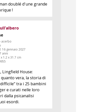
oman doublé d'une grande
rique !
ull’albero
ne
o acerbo
o
: 16 gennaio 2027
 7 anni
 x 1.2 x 31.7 cm
0955
, Lingfield House:
uanto vera, la storia di
 "difficile" tra i 25 bambini
ger e curati nelle loro
ri dalla psicanalisi
suoi esordi.