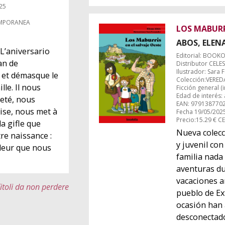
25
EMPORANEA
LOS MABURR
ABOS, ELEN
’aniversario
Editorial: BOOKO
an de
Distributor CELE
Ilustrador: Sara
e et démasque le
Colección:VERED
lle. Il nous
Ficción general (in
Edad de interés: 
eté, nous
EAN: 979138770
ise, nous met à
Fecha 19/05/202
Precio:15.29 € C
la gifle que
Nueva colecc
re naissance :
y juvenil con
uleur que nous
familia nada
aventuras d
vacaciones 
itoli da non perdere
pueblo de Ex
ocasión han 
desconectado