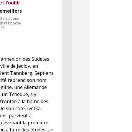
t l’oubli
emeillers
lte éditions
sphalte poche
026
l'annexion des Sudètes
 ville de Jedlov, en
ient Tannberg. Sept ans
a cité reprend son nom
iegline, une Allemande
'un Tchèque, s'y
frontée à la haine des
De son côté, Ivetka,
ans, parvient à
 devenant la première
e à faire des études. un