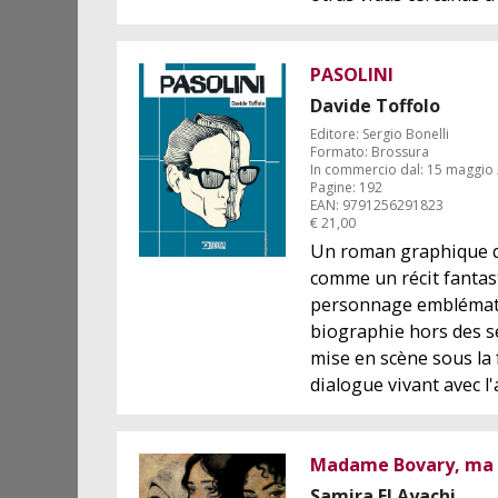
PASOLINI
Davide Toffolo
Editore: Sergio Bonelli
Formato: Brossura
In commercio dal: 15 maggio
Pagine: 192
EAN: 9791256291823
€ 21,00
Un roman graphique q
comme un récit fantas
personnage emblémat
biographie hors des s
mise en scène sous la
dialogue vivant avec l'
Madame Bovary, ma 
Samira El Ayachi