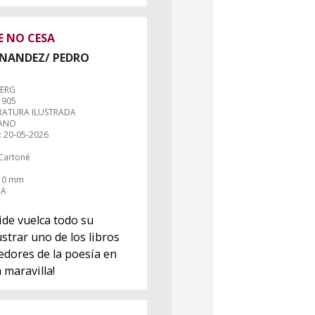
E NO CESA
RNANDEZ/ PEDRO
WERG
1905
RATURA ILUSTRADA
LANO
: 20-05-2026
Cartoné
210 mm
DA
de vuelca todo su
ustrar uno de los libros
dores de la poesía en
 maravilla!