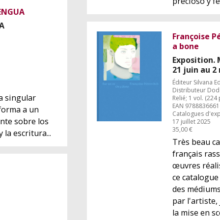
precioso y f
LENGUA
A
Françoise Pé
a bone
Exposition.
21 juin au 
Éditeur Silvana Ed
Distributeur Do
a singular
Relié; 1 vol. (224 
EAN 9788836661
forma a un
Catalogues d'exp
ante sobre los
17 juillet 2025
35,00 €
 la escritura...
Très beau ca
français ras
œuvres réali
ce catalogue
des médiums
par l'artiste
la mise en sc