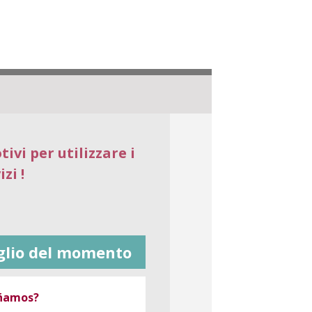
ivi per utilizzare i
zi !
glio del momento
oñamos?