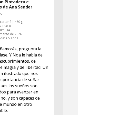
an Pintadera e
es de Ana Sender
 cm
cartoné | 460 g
72-98-0
bum, 34
: marzo de 2026
a: + 5 años
ñamos?», pregunta la
lase. Y Noa le habla de
escubrimientos, de
de magia y de libertad. Un
m ilustrado que nos
importancia de soñar
pues los sueños son
dos para avanzar en
no, y son capaces de
te mundo en otro
ble.