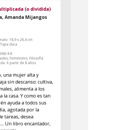
tiplicada (o dividida)
da, Amanda Mijangos
mato: 18,9 x 26,4 cm
 Tapa dura
368-4-8
des, Feminismo, Filosofía
a: A partir de 8 años
, una mujer alta y
ja sin descanso: cultiva,
males, alimenta a los
a la casa. Y como es tan
ién ayuda a todos sus
día, agotada por la
e tareas, desea
.... Un libro encantador,