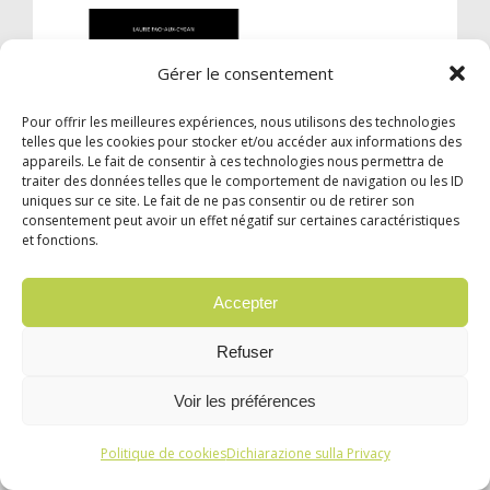
Gérer le consentement
Pour offrir les meilleures expériences, nous utilisons des technologies
telles que les cookies pour stocker et/ou accéder aux informations des
appareils. Le fait de consentir à ces technologies nous permettra de
traiter des données telles que le comportement de navigation ou les ID
uniques sur ce site. Le fait de ne pas consentir ou de retirer son
consentement peut avoir un effet négatif sur certaines caractéristiques
et fonctions.
Chambre 406 : l’affaire Pablo Neruda
Fachaux-Cygan, Laurie
Accepter
Éditeur Ed. de l'Atelier
Distributeur Harmonia mundi
EAN 9782708254145
Refuser
Collection Sciences humaines
Genre Documents, essai
Broché; 1 vol. (256 p.); 20 x 14 cm
Voir les préférences
22 août 2023
20,00 €
Politique de cookies
Dichiarazione sulla Privacy
Enquête sur le mystère qui entoure la mort de
Pablo Neruda, survenue dans la chambre 406