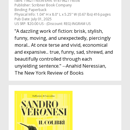
ISBN: 1982116536 EAN: 9781982116538
Publisher: Scribner Book Company
Binding: Paperback
Physical Info: 1.04" H x 8.0" L x 5.25" W (0.67 lbs) 416 pages
Pub Date: July 01, 2025
US SRP: $20.00 US - (Discount: REG) INGRAM US
"A dazzling work of fiction: brisk, stylish,
funny, moving, and unexpectedly, piercingly
moral... At once terse and vivid, economical
and expansive... true, funny, sad, shrewd, and
beautifully controlled through each
unyielding sentence." --Anahid Neressian,
The New York Review of Books