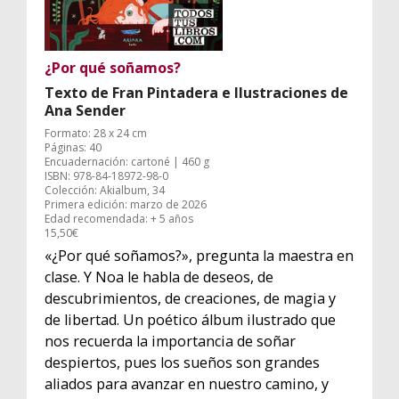
¿Por qué soñamos?
Texto de Fran Pintadera e Ilustraciones de
Ana Sender
Formato: 28 x 24 cm
Páginas: 40
Encuadernación: cartoné | 460 g
ISBN: 978-84-18972-98-0
Colección: Akialbum, 34
Primera edición: marzo de 2026
Edad recomendada: + 5 años
15,50€
«¿Por qué soñamos?», pregunta la maestra en
clase. Y Noa le habla de deseos, de
descubrimientos, de creaciones, de magia y
de libertad. Un poético álbum ilustrado que
nos recuerda la importancia de soñar
despiertos, pues los sueños son grandes
aliados para avanzar en nuestro camino, y