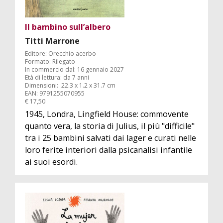
Il bambino sull’albero
Titti Marrone
Editore: Orecchio acerbo
Formato: Rilegato
In commercio dal: 16 gennaio 2027
Età di lettura: da 7 anni
Dimensioni: ‎ 22.3 x 1.2 x 31.7 cm
EAN: 9791255070955
€ 17,50
1945, Londra, Lingfield House: commovente
quanto vera, la storia di Julius, il più "difficile"
tra i 25 bambini salvati dai lager e curati nelle
loro ferite interiori dalla psicanalisi infantile
ai suoi esordi.