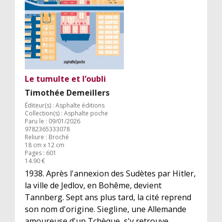
Le tumulte et l’oubli
Timothée Demeillers
Éditeur(s) : Asphalte éditions
Collection(s) : Asphalte poche
Paru le : 09/01/2026
9782365333078
Reliure : Broché
18 cm x 12 cm
Pages : 601
14.90 €
1938. Après l'annexion des Sudètes par Hitler,
la ville de Jedlov, en Bohême, devient
Tannberg. Sept ans plus tard, la cité reprend
son nom d'origine. Siegline, une Allemande
amoureuse d'un Tchèque, s'y retrouve