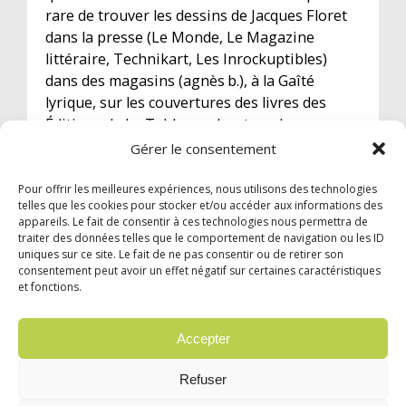
rare de trouver les dessins de Jacques Floret
dans la presse (Le Monde, Le Magazine
littéraire, Technikart, Les Inrockuptibles)
dans des magasins (agnès b.), à la Gaîté
lyrique, sur les couvertures des livres des
Éditions de La Table ronde, et sur les
productions des labels indépendants... Et
Gérer le consentement
toujours subtil !
Pour offrir les meilleures expériences, nous utilisons des technologies
telles que les cookies pour stocker et/ou accéder aux informations des
appareils. Le fait de consentir à ces technologies nous permettra de
traiter des données telles que le comportement de navigation ou les ID
uniques sur ce site. Le fait de ne pas consentir ou de retirer son
consentement peut avoir un effet négatif sur certaines caractéristiques
et fonctions.
© 2024 Garzón Diffusion Internationale |
Mentions légales
|
Confidentialité
Accepter
Français
Deutsch
Español
Italiano
Refuser
Português