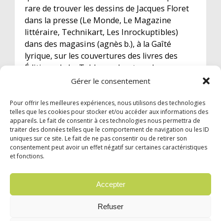
rare de trouver les dessins de Jacques Floret
dans la presse (Le Monde, Le Magazine
littéraire, Technikart, Les Inrockuptibles)
dans des magasins (agnès b.), à la Gaîté
lyrique, sur les couvertures des livres des
Éditions de La Table ronde, et sur les
productions des labels indépendants... Et
Gérer le consentement
toujours subtil !
Pour offrir les meilleures expériences, nous utilisons des technologies
telles que les cookies pour stocker et/ou accéder aux informations des
appareils. Le fait de consentir à ces technologies nous permettra de
traiter des données telles que le comportement de navigation ou les ID
uniques sur ce site. Le fait de ne pas consentir ou de retirer son
consentement peut avoir un effet négatif sur certaines caractéristiques
et fonctions.
© 2024 Garzón Diffusion Internationale |
Mentions légales
|
Confidentialité
Accepter
English
Français
Español
Italiano
Refuser
Português