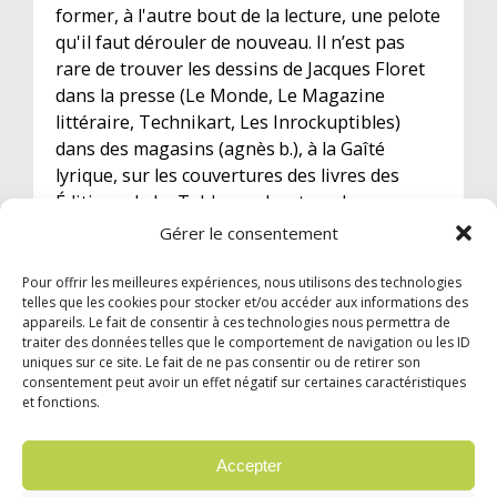
former, à l'autre bout de la lecture, une pelote
qu'il faut dérouler de nouveau. Il n’est pas
rare de trouver les dessins de Jacques Floret
dans la presse (Le Monde, Le Magazine
littéraire, Technikart, Les Inrockuptibles)
dans des magasins (agnès b.), à la Gaîté
lyrique, sur les couvertures des livres des
Éditions de La Table ronde, et sur les
productions des labels indépendants... Et
Gérer le consentement
toujours subtil !
Pour offrir les meilleures expériences, nous utilisons des technologies
telles que les cookies pour stocker et/ou accéder aux informations des
appareils. Le fait de consentir à ces technologies nous permettra de
traiter des données telles que le comportement de navigation ou les ID
uniques sur ce site. Le fait de ne pas consentir ou de retirer son
consentement peut avoir un effet négatif sur certaines caractéristiques
et fonctions.
© 2024 Garzón Diffusion Internationale |
Mentions légales
|
Confidentialité
Accepter
English
Deutsch
Español
Italiano