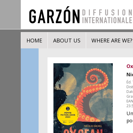
HOME
ABOUT US
WHERE ARE WE?
Ox
Ni
Éd.
Dis
Dat
Gra
EAN
23.
Un
po