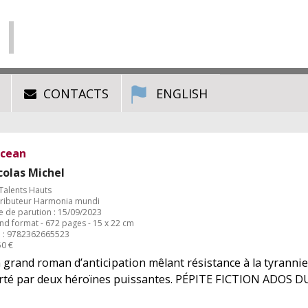
CONTACTS
ENGLISH
cean
colas Michel
 Talents Hauts
tributeur Harmonia mundi
e de parution : 15/09/2023
nd format - 672 pages - 15 x 22 cm
 : 9782362665523
50 €
 grand roman d’anticipation mêlant résistance à la tyrannie 
rté par deux héroïnes puissantes. PÉPITE FICTION ADOS D