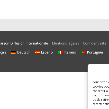
rzón Diffusion Internationale |
Mentions légales
|
Confidentialité
çais
Deutsch
Español
Italiano
Português
Pour offrir 
cookies pou
consentir à
comportement
ou de retire
caractéristi