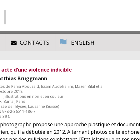
CONTACTS
ENGLISH
 acte d’une violence indicible
tthias Bruggmann
tes de Rania Abouzeid, Issam Abdelrahim, Mazen Bilal et al.
octobre 2018
l. ; illustrations en noir et en couleur
X. Barral, Paris
ée de l'Elysée, Lausanne (Suisse)
N 978-2-36511-186-7
é 39 €
 photographe propose une approche plastique et documenta
rien, qu'il a débutée en 2012. Alternant photos de téléphon
ses par des miliciens combattant l'Etat islamique et ses prop