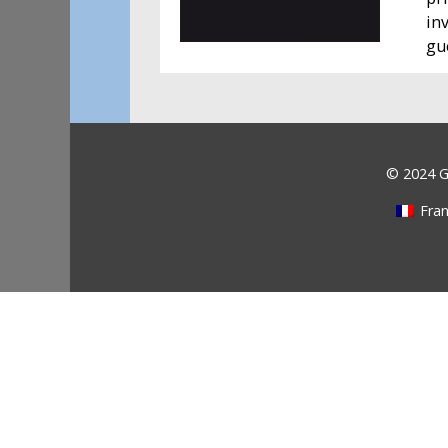
inv
gu
© 2024 Ga
Fran