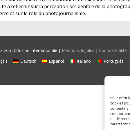
ite à réfléchir sur la perception occidentale de la photogra
erre et sur le rôle du photojournalisme.
rzón Diffusion Internationale |
Mentions légales
|
Confidentialité
çais
Deutsch
Español
Italiano
Português
Pour offrir 
cookies pou
consentir à
comportement
ou de retire
caractéristi