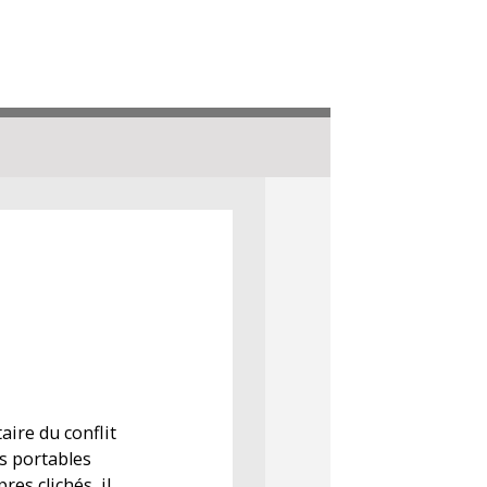
ire du conflit
es portables
res clichés, il