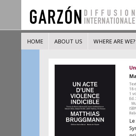
HOME
ABOUT US
WHERE ARE WE?
Un
Ma
Tex
18 
1 vo
Ed. 
Mus
ISB
Reli
Le
Sy
pri