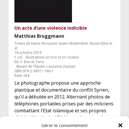
Un acte d’une violence indicible
Matthias Bruggmann
Textes de Rania Abouzeid, Issam Abdelrahim, Mazen Bilal et
al.
18 octobre 2018
1 vol. ; illustrations en noir et en couleur
Ed. X. Barral, Paris
Musée de l'Elysée, Lausanne (Suisse)
ISBN 978-2-36511-186-7
Relié 39 €
Le photographe propose une approche
plastique et documentaire du conflit Syrien,
qu'il a débutée en 2012. Alternant photos de
téléphones portables prises par des miliciens
combattant l'Etat islamique et ses propres
clichés, il invite à réfléchir sur la perception
occidentale de la photographie en zone de
Gérer le consentement