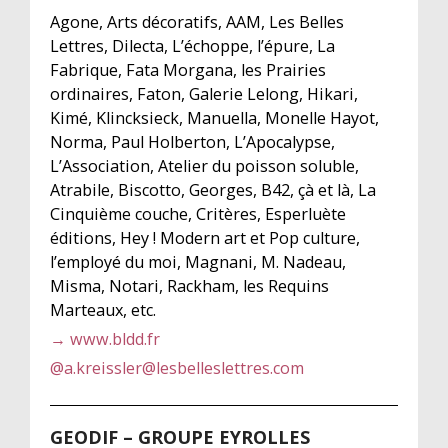
Agone, Arts décoratifs, AAM, Les Belles
Lettres, Dilecta, L’échoppe, l’épure, La
Fabrique, Fata Morgana, les Prairies
ordinaires, Faton, Galerie Lelong, Hikari,
Kimé, Klincksieck, Manuella, Monelle Hayot,
Norma, Paul Holberton, L’Apocalypse,
L’Association, Atelier du poisson soluble,
Atrabile, Biscotto, Georges, B42, çà et là, La
Cinquième couche, Critères, Esperluète
éditions, Hey ! Modern art et Pop culture,
l’employé du moi, Magnani, M. Nadeau,
Misma, Notari, Rackham, les Requins
Marteaux, etc.
→ www.bldd.fr
@
a.kreissler@lesbelleslettres.com
GEODIF – GROUPE EYROLLES