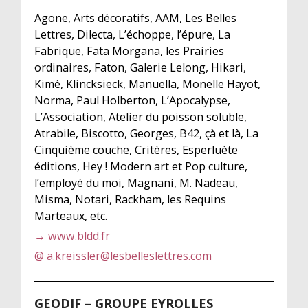
Agone, Arts décoratifs, AAM, Les Belles
Lettres, Dilecta, L’échoppe, l’épure, La
Fabrique, Fata Morgana, les Prairies
ordinaires, Faton, Galerie Lelong, Hikari,
Kimé, Klincksieck, Manuella, Monelle Hayot,
Norma, Paul Holberton, L’Apocalypse,
L’Association, Atelier du poisson soluble,
Atrabile, Biscotto, Georges, B42, çà et là, La
Cinquième couche, Critères, Esperluète
éditions, Hey ! Modern art et Pop culture,
l’employé du moi, Magnani, M. Nadeau,
Misma, Notari, Rackham, les Requins
Marteaux, etc.
→ www.bldd.fr
@
a.kreissler@lesbelleslettres.com
GEODIF – GROUPE EYROLLES