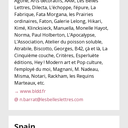
Agone, Arts décoratifs, AAM, Les Belles
Lettres, Dilecta, L’échoppe, l’épure, La
Fabrique, Fata Morgana, les Prairies
ordinaires, Faton, Galerie Lelong, Hikari,
Kimé, Klincksieck, Manuella, Monelle Hayot,
Norma, Paul Holberton, L’Apocalypse,
L’Association, Atelier du poisson soluble,
Atrabile, Biscotto, Georges, B42, çà et là, La
Cinquième couche, Critères, Esperluète
éditions, Hey ! Modern art et Pop culture,
l’employé du moi, Magnani, M. Nadeau,
Misma, Notari, Rackham, les Requins
Marteaux, etc.
→ www.bldd.fr
@ n.barrat@lesbelleslettres.com
Spain