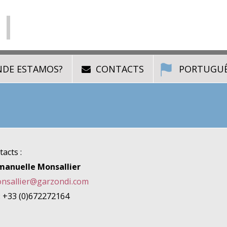
DE ESTAMOS?
CONTACTS
PORTUGU
acts :
anuelle Monsallier
nsallier@garzondi.com
 : +33 (0)672272164