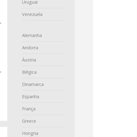
Uruguai
Venezuela
Alemanha
Andorra
Áustria
Bélgica
Dinamarca
Espanha
França
Greece
Hongria