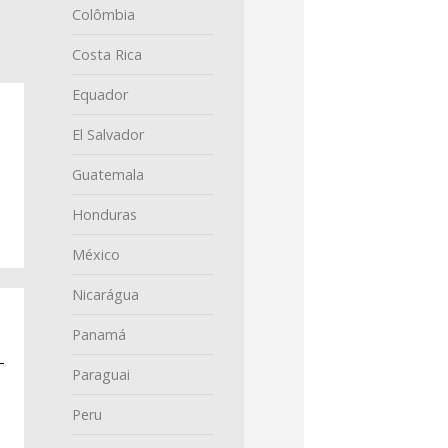
Colômbia
Costa Rica
Equador
El Salvador
Guatemala
Honduras
México
Nicarágua
Panamá
Paraguai
Peru