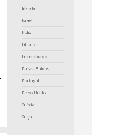
Irlanda
Israel
Itália
Líbano
Luxemburgo
Países Baixos
Portugal
Reino Unido
Suécia
Suíça