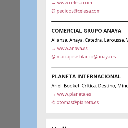
→ www.celesa.com
@ pedidos@celesa.com
COMERCIAL GRUPO ANAYA
Alianza, Anaya, Catedra, Larousse, 
→ www.anaya.es
@ mariajose.blanco@anaya.es
PLANETA INTERNACIONAL
Ariel, Booket, Crítica, Destino, Mino
→ www.planeta.es
@ otomas@planeta.es