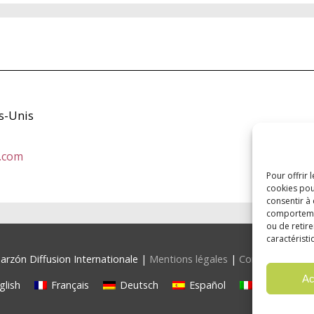
ts-Unis
.com
Pour offrir 
cookies pou
consentir à
comportement
ou de retire
caractéristi
rzón Diffusion Internationale |
Mentions légales
|
Confidentialité
Ac
glish
Français
Deutsch
Español
Italiano