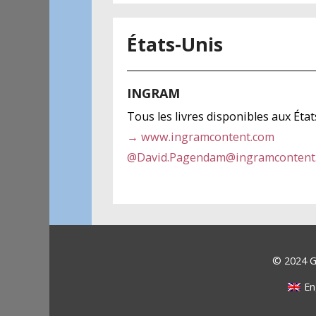
États-Unis
INGRAM
Tous les livres disponibles aux Éta
→ www.ingramcontent.com
@
David.Pagendam@ingramcontent
© 2024 Ga
En