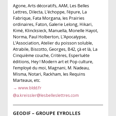
Agone, Arts décoratifs, AAM, Les Belles
Lettres, Dilecta, L’échoppe, l’épure, La
Fabrique, Fata Morgana, les Prairies
ordinaires, Faton, Galerie Lelong, Hikari,
Kimé, Klincksieck, Manuella, Monelle Hayot,
Norma, Paul Holberton, L’Apocalypse,
L’Association, Atelier du poisson soluble,
Atrabile, Biscotto, Georges, B42, çà et là, La
Cinquième couche, Critères, Esperluète
éditions, Hey ! Modern art et Pop culture,
l’employé du moi, Magnani, M. Nadeau,
Misma, Notari, Rackham, les Requins
Marteaux, etc.
→ www.bldd.fr
@
a.kreissler@lesbelleslettres.com
GEODIF – GROUPE EYROLLES