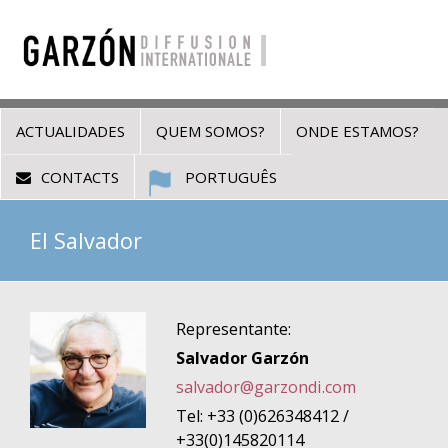
ACTUALIDADES
QUEM SOMOS?
ONDE ESTAMOS?
CONTACTS
PORTUGUÊS
El Salvador
Representante:
Salvador Garzón
salvador@garzondi.com
Tel: +33 (0)626348412 /
+33(0)145820114