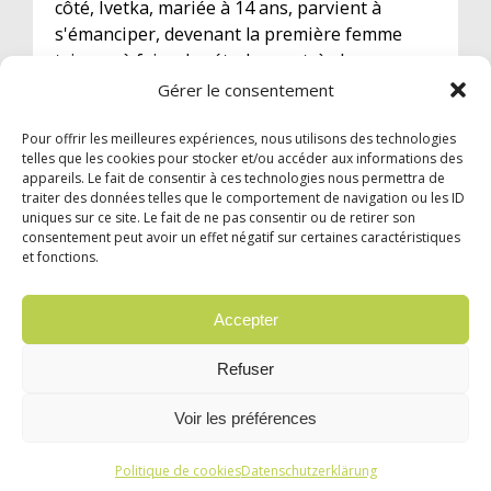
côté, Ivetka, mariée à 14 ans, parvient à
s'émanciper, devenant la première femme
tsigane à faire des études. un très beau
roman doublé d'une grande fresque
Gérer le consentement
historique !
Pour offrir les meilleures expériences, nous utilisons des technologies
telles que les cookies pour stocker et/ou accéder aux informations des
appareils. Le fait de consentir à ces technologies nous permettra de
traiter des données telles que le comportement de navigation ou les ID
uniques sur ce site. Le fait de ne pas consentir ou de retirer son
consentement peut avoir un effet négatif sur certaines caractéristiques
et fonctions.
© 2024 Garzón Diffusion Internationale |
Mentions légales
|
Confidentialité
Accepter
English
Français
Español
Italiano
Refuser
Português
Voir les préférences
Politique de cookies
Datenschutzerklärung