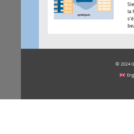
Si
la 
s'
be
© 2024 Ga
Eng