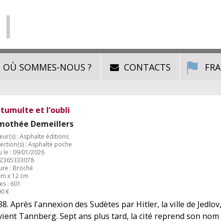
OÙ SOMMES-NOUS ?
CONTACTS
FRA
 tumulte et l’oubli
mothée Demeillers
eur(s) : Asphalte éditions
ection(s) : Asphalte poche
 le : 09/01/2026
2365333078
ure : Broché
cm x 12 cm
es : 601
90 €
8. Après l'annexion des Sudètes par Hitler, la ville de Jedlo
vient Tannberg. Sept ans plus tard, la cité reprend son nom 