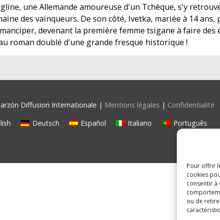
egline, une Allemande amoureuse d'un Tchèque, s'y retrouv
haine des vainqueurs. De son côté, Ivetka, mariée à 14 ans, 
émanciper, devenant la première femme tsigane à faire des é
au roman doublé d'une grande fresque historique !
rzón Diffusion Internationale |
Mentions légales
|
Confidentialité
lish
Deutsch
Español
Italiano
Português
Pour offrir 
cookies pou
consentir à
comportement
ou de retire
caractéristi