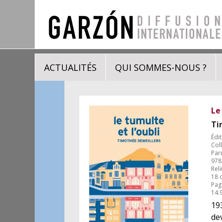
ACTUALITÉS
QUI SOMMES-NOUS ?
Le
Ti
Édit
Coll
Paru
978
Reli
18 
Pag
14.
193
de