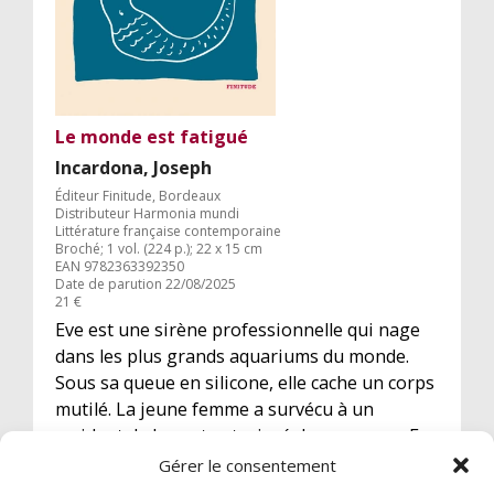
Le monde est fatigué
Incardona, Joseph
Éditeur Finitude, Bordeaux
Distributeur Harmonia mundi
Littérature française contemporaine
Broché; 1 vol. (224 p.); 22 x 15 cm
EAN 9782363392350
Date de parution 22/08/2025
21 €
Eve est une sirène professionnelle qui nage
dans les plus grands aquariums du monde.
Sous sa queue en silicone, elle cache un corps
mutilé. La jeune femme a survécu à un
accident de la route et a juré de se venger. En
attendant de trouver le coupable, elle sillonne
Gérer le consentement
la planète pour se faire justice.