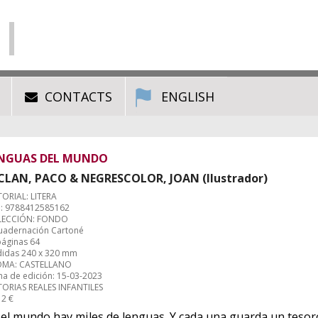
CONTACTS
ENGLISH
NGUAS DEL MUNDO
CLAN, PACO & NEGRESCOLOR, JOAN (Ilustrador)
TORIAL: LITERA
: 9788412585162
ECCIÓN: FONDO
uadernación Cartoné
páginas 64
idas 240 x 320 mm
OMA: CASTELLANO
ha de edición: 15-03-2023
TORIAS REALES INFANTILES
12 €
 el mundo hay miles de lenguas. Y cada una guarda un tesor