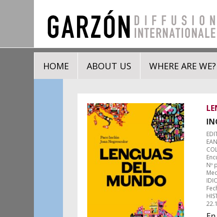
HOME
ABOUT US
WHERE ARE WE?
LE
IN
EDI
EAN
COL
Enc
Nº 
Med
IDI
Fec
HIS
22.
En