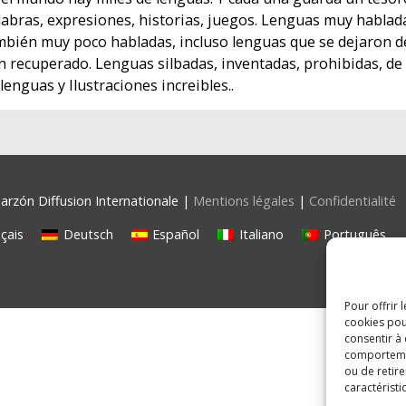
labras, expresiones, historias, juegos. Lenguas muy hablad
mbién muy poco habladas, incluso lenguas que se dejaron de
n recuperado. Lenguas silbadas, inventadas, prohibidas, de s
lenguas y Ilustraciones increibles..
rzón Diffusion Internationale |
Mentions légales
|
Confidentialité
çais
Deutsch
Español
Italiano
Português
Pour offrir 
cookies pou
consentir à
comportement
ou de retire
caractéristi