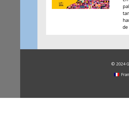
pa
ta
ha
de 
© 2024 Ga
Fran