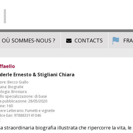
OÙ SOMMES-NOUS ?
CONTACTS
FRA
ffaello
derle Ernesto & Stigliani Chiara
ore: Becco Giallo
ana: Biografie
ologia: Brossura
llo specializzazione: di base
a pubblicazione: 28/05/2020
ine: 160
re Letterario: Fumetti e vignette
ice Ean: 9788833141046
€
 straordinaria biografia illustrata che ripercorre la vita, le