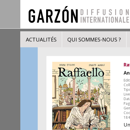
ACTUALITÉS
QUI SOMMES-NOUS ?
Ra
An
Edit
Coll
Tip
Live
Dat
Pag
Gene
Cod
18 
Una