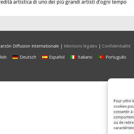
redità artistica di uno dei più grandi artisti d'ogni tempo
rzón Diffusion Internationale |
Mentions légales
|
Confidentialité
lish
Deutsch
Español
Italiano
Português
Pour offrir 
cookies pou
consentir à
comportement
ou de retire
caractéristi