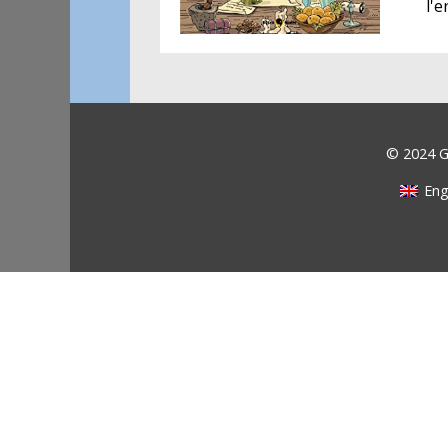
l'e
© 2024 Ga
Eng