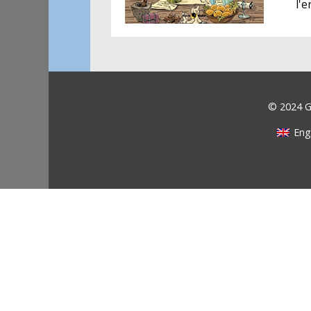
l'e
© 2024 Ga
Eng