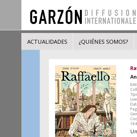
ACTUALIDADES
¿QUIÉNES SOMOS?
Ra
An
Edit
Coll
Tip
Live
Dat
Pag
Gene
Cod
18 
Una