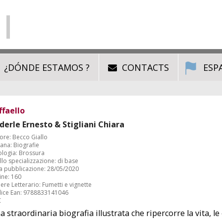
¿DÓNDE ESTAMOS ?
CONTACTS
ESP
ffaello
derle Ernesto & Stigliani Chiara
ore: Becco Giallo
ana: Biografie
ologia: Brossura
llo specializzazione: di base
a pubblicazione: 28/05/2020
ine: 160
re Letterario: Fumetti e vignette
ice Ean: 9788833141046
€
 straordinaria biografia illustrata che ripercorre la vita, le