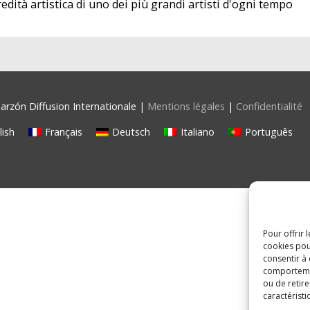
redità artistica di uno dei più grandi artisti d'ogni tempo
rzón Diffusion Internationale |
Mentions légales
|
Confidentialité
lish
Français
Deutsch
Italiano
Português
Pour offrir 
cookies pou
consentir à
comportement
ou de retire
caractéristi