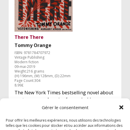
There There
Tommy Orange
ISBN: 9781784707972
Vintage Publishing
Modern fiction
09-mai-2019
Weight:216 grams
(H) 196mm, (W) 128mm, (D) 22mm
Page Count:304
8.99£
The New York Times bestselling novel about
contemporary America from a bold new
Native American voice. `A thunderclap' Marlon
Gérer le consentement
James
Pour offrir les meilleures expériences, nous utilisons des technologies
telles que les cookies pour stocker et/ou accéder aux informations des