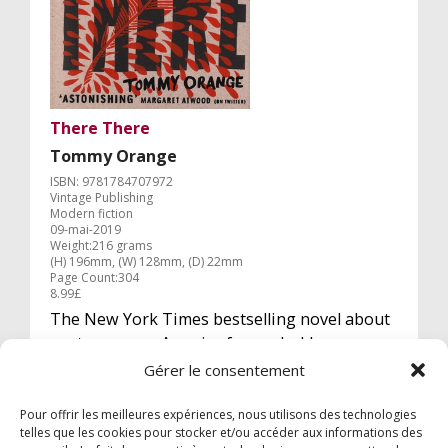
There There
Tommy Orange
ISBN: 9781784707972
Vintage Publishing
Modern fiction
09-mai-2019
Weight:216 grams
(H) 196mm, (W) 128mm, (D) 22mm
Page Count:304
8.99£
The New York Times bestselling novel about
contemporary America from a bold new
Native American voice. `A thunderclap' Marlon
Gérer le consentement
James
Pour offrir les meilleures expériences, nous utilisons des technologies
telles que les cookies pour stocker et/ou accéder aux informations des