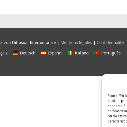
rzón Diffusion Internationale |
Mentions légales
|
Confidentialité
çais
Deutsch
Español
Italiano
Português
Pour offrir 
cookies pou
consentir à
comportement
ou de retire
caractéristi