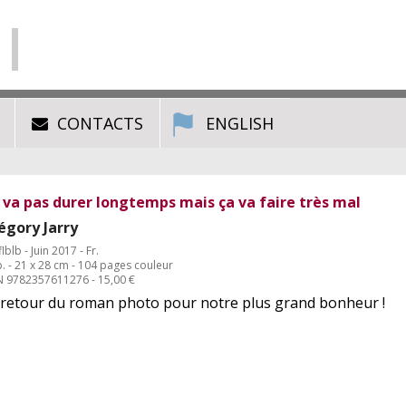
CONTACTS
ENGLISH
 va pas durer longtemps mais ça va faire très mal
égory Jarry
flblb - Juin 2017 - Fr.
. - 21 x 28 cm - 104 pages couleur
N 9782357611276 - 15,00 €
 retour du roman photo pour notre plus grand bonheur !