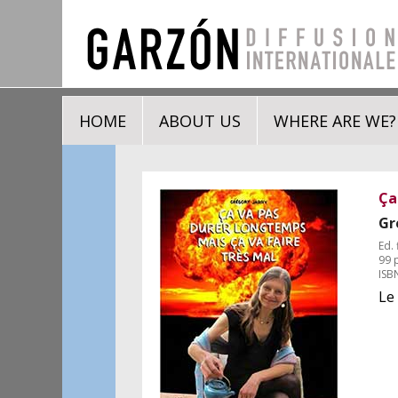
HOME
ABOUT US
WHERE ARE WE?
Ça
Gr
Ed. 
99 p
ISB
Le