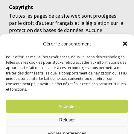
Copyright
Toutes les pages de ce site web sont protégées
par le droit d’auteur français et la législation sur la
protection des bases de données. Aucune
reproduction de ce document, même partielle,
Gérer le consentement
autres que celles prévues à l’article L 122-5 du Code
de la propriété intellectuelle, ne peut être faite
Pour offrir les meilleures expériences, nous utilisons des technologies
sans l’autorisation expresse de l’éditeur.
telles que les cookies pour stocker et/ou accéder aux informations des
appareils. Le fait de consentir à ces technologies nous permettra de
traiter des données telles que le comportement de navigation ou les ID
uniques sur ce site. Le fait de ne pas consentir ou de retirer son
consentement peut avoir un effet négatif sur certaines caractéristiques
et fonctions.
© 2024 Garzón Diffusion Internationale |
Mentions légales
|
Confidentialité
Accepter
English
Deutsch
Español
Italiano
Refuser
Português
Voir les préférences