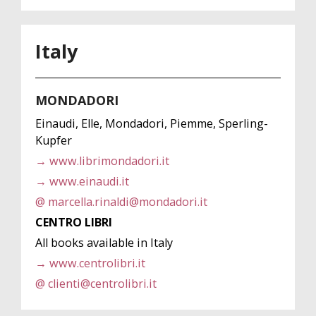
Italy
MONDADORI
Einaudi, Elle, Mondadori, Piemme, Sperling-
Kupfer
→ www.librimondadori.it
→ www.einaudi.it
@ marcella.rinaldi@mondadori.it
CENTRO LIBRI
All books available in Italy
→ www.centrolibri.it
@ clienti@centrolibri.it