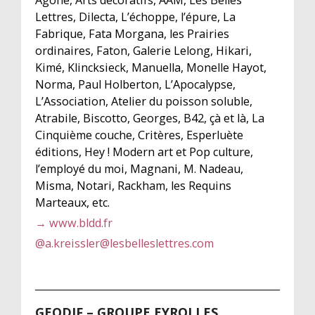
Lettres, Dilecta, L’échoppe, l’épure, La
Fabrique, Fata Morgana, les Prairies
ordinaires, Faton, Galerie Lelong, Hikari,
Kimé, Klincksieck, Manuella, Monelle Hayot,
Norma, Paul Holberton, L’Apocalypse,
L’Association, Atelier du poisson soluble,
Atrabile, Biscotto, Georges, B42, çà et là, La
Cinquième couche, Critères, Esperluète
éditions, Hey ! Modern art et Pop culture,
l’employé du moi, Magnani, M. Nadeau,
Misma, Notari, Rackham, les Requins
Marteaux, etc.
→ www.bldd.fr
@
a.kreissler@lesbelleslettres.com
GEODIF – GROUPE EYROLLES