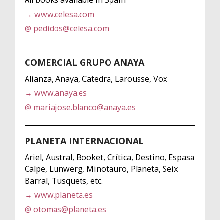
→ www.celesa.com
@ pedidos@celesa.com
COMERCIAL GRUPO ANAYA
Alianza, Anaya, Catedra, Larousse, Vox
→ www.anaya.es
@ mariajose.blanco@anaya.es
PLANETA INTERNACIONAL
Ariel, Austral, Booket, Crítica, Destino, Espasa
Calpe, Lunwerg, Minotauro, Planeta, Seix
Barral, Tusquets, etc.
→ www.planeta.es
@ otomas@planeta.es