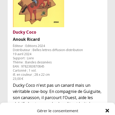
Ducky Coco
Anouk Ricard
Éditeur : Editions 2024
Distributeur : Belles lettres diffusion-distribution
19 avril 2024
Support : Livre
Thème : Bandes dessinées
EAN : 9782383870845
Cartonné ; 1 vol.
ill. en couleur ; 28 x 22 cm
23,00 €
Ducky Coco n'est pas un canard mais un
véritable cow-boy. En compagnie de Guiguite,
son canasson, il parcourt l'Ouest, aide les
shérifs à retrouver des bandits et boit des
verres dans des saloons. Anouk Ricard
Gérer le consentement