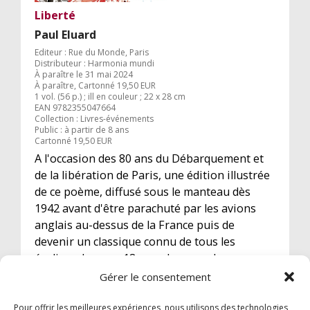
Liberté
Paul Eluard
Editeur : Rue du Monde, Paris
Distributeur : Harmonia mundi
À paraître le 31 mai 2024
À paraître, Cartonné 19,50 EUR
1 vol. (56 p.) ; ill en couleur ; 22 x 28 cm
EAN 9782355047664
Collection : Livres-événements
Public : à partir de 8 ans
Cartonné 19,50 EUR
A l'occasion des 80 ans du Débarquement et
de la libération de Paris, une édition illustrée
de ce poème, diffusé sous le manteau dès
1942 avant d'être parachuté par les avions
anglais au-dessus de la France puis de
devenir un classique connu de tous les
écoliers du pays. 18 grands noms de
l'illustration, venus du monde entier, ont
Gérer le consentement
contribué à l'ouvrage.
Pour offrir les meilleures expériences, nous utilisons des technologies