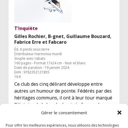
T’inquiète
Gilles Rochier, B-gnet, Guillaume Bouzard,
Fabrice Erre et Fabcaro
Éd. 6 pieds sous terre
Distributeur Harmonia mundi
Souple avec rabats
160 pages - Format 17x24 cm - Noir et blanc
Date de parution : 19 janvier 2024
EAN : 9782352121855
18 €
Ce club des cinq délirant développe entre
autres un humour de pointe. Fédérés par des
héritages communs, il ont à leur tour marqué
l’Histoire de la bande dessinée francophone
et sont devenus aujourd’hui des figures
Gérer le consentement
majeures du 9ème art.
Pour offrir les meilleures expériences, nous utilisons des technologies