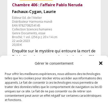
Chambre 406 : l’affaire Pablo Neruda
Fachaux-Cygan, Laurie
Éditeur Ed. de l'Atelier
Distributeur Harmonia mundi
EAN 9782708254145
Collection Sciences humaines
Genre Documents, essai
Broché; 1 vol. (256 p.); 20 x 14 cm
22 août 2023
20,00 €
Enquête sur le mystère qui entoure la mort de
Pablo Neruda, survenue dans la chambre 406
de la clinique Santa Maria à Santiago du Chili
Gérer le consentement
le 23 septembre 1973.
Pour offrir les meilleures expériences, nous utilisons des technologies
telles que les cookies pour stocker et/ou accéder aux informations des
appareils. Le fait de consentir à ces technologies nous permettra de
traiter des données telles que le comportement de navigation ou les ID
uniques sur ce site. Le fait de ne pas consentir ou de retirer son
consentement peut avoir un effet négatif sur certaines caractéristiques
et fonctions.
© 2024 Garzón Diffusion Internationale |
Mentions légales
|