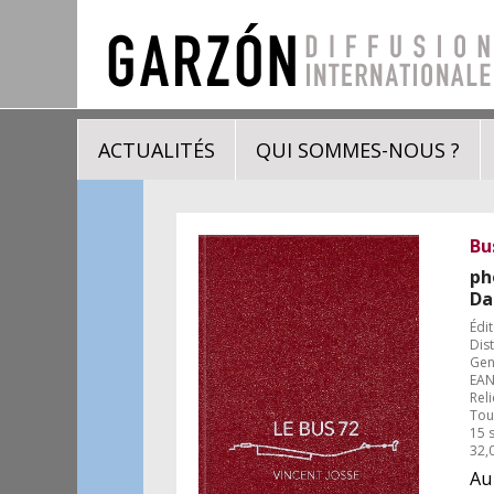
ACTUALITÉS
QUI SOMMES-NOUS ?
Bu
ph
Da
Édit
Dis
Gen
EAN
Reli
Tou
15 
32,
Au 