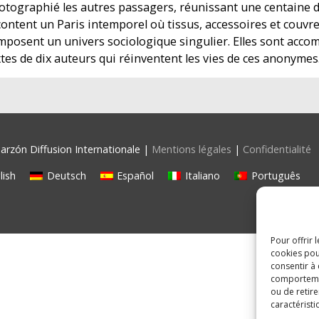
otographié les autres passagers, réunissant une centaine 
content un Paris intemporel où tissus, accessoires et couvr
mposent un univers sociologique singulier. Elles sont acc
tes de dix auteurs qui réinventent les vies de ces anonymes
rzón Diffusion Internationale |
Mentions légales
|
Confidentialité
lish
Deutsch
Español
Italiano
Português
Pour offrir 
cookies pou
consentir à
comportement
ou de retire
caractéristi