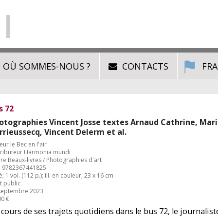
OÙ SOMMES-NOUS ?
CONTACTS
FRA
s 72
otographies Vincent Josse textes Arnaud Cathrine, Mar
rrieussecq, Vincent Delerm et al.
eur le Bec en l'air
tributeur Harmonia mundi
re Beaux-livres / Photographies d'art
 9782367441825
é; 1 vol. (112 p.); ill. en couleur; 23 x 16 cm
t public
septembre 2023
00 €
cours de ses trajets quotidiens dans le bus 72, le journalist