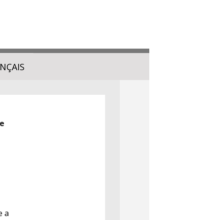
NÇAIS
ie
e a