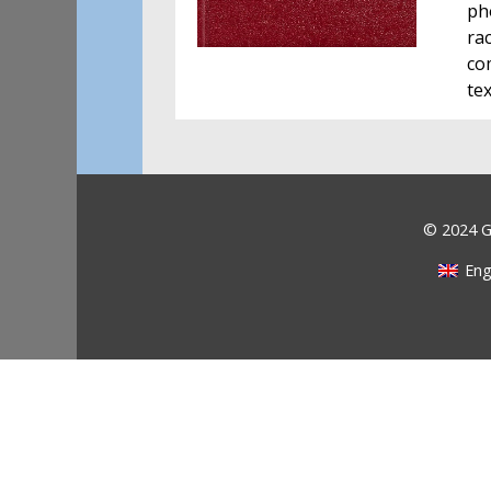
ph
ra
co
tex
© 2024 Ga
Eng