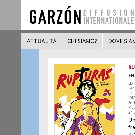
ATTUALITÀ
CHI SIAMO?
DOVE SIA
RU
FE
EDI
EAN
COL
IDI
Fec
Mat
24.
Un
fra
pre