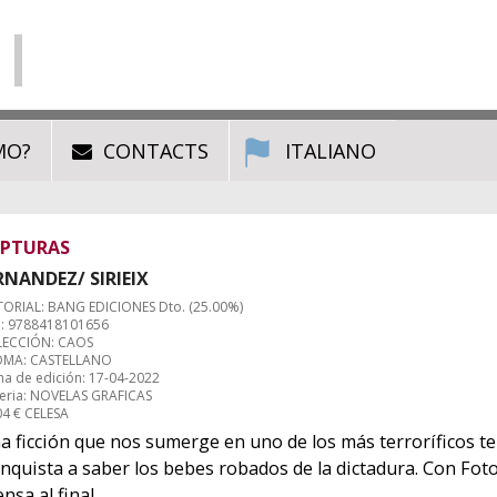
MO?
CONTACTS
ITALIANO
PTURAS
RNANDEZ/ SIRIEIX
TORIAL: BANG EDICIONES Dto. (25.00%)
: 9788418101656
ECCIÓN: CAOS
OMA: CASTELLANO
ha de edición: 17-04-2022
eria: NOVELAS GRAFICAS
04 € CELESA
a ficción que nos sumerge en uno de los más terroríficos t
nquista a saber los bebes robados de la dictadura. Con Foto
nsa al final.