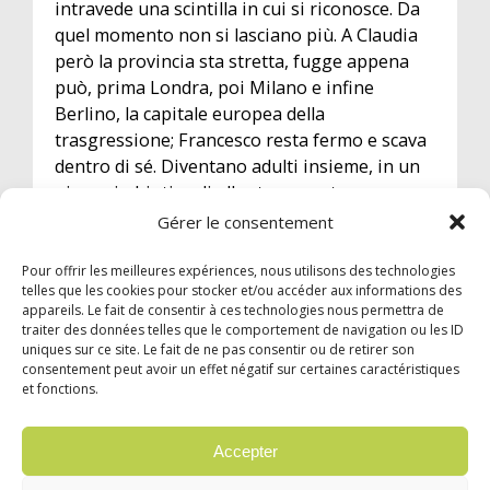
intravede una scintilla in cui si riconosce. Da
quel momento non si lasciano più. A Claudia
però la provincia sta stretta, fugge appena
può, prima Londra, poi Milano e infine
Berlino, la capitale europea della
trasgressione; Francesco resta fermo e scava
dentro di sé. Diventano adulti insieme, in un
gioco simbiotico di allontanamento e
rincorsa, in cui finiscono sempre per
Gérer le consentement
ritrovarsi. PREMIO STREGA 2022
Pour offrir les meilleures expériences, nous utilisons des technologies
telles que les cookies pour stocker et/ou accéder aux informations des
appareils. Le fait de consentir à ces technologies nous permettra de
traiter des données telles que le comportement de navigation ou les ID
uniques sur ce site. Le fait de ne pas consentir ou de retirer son
consentement peut avoir un effet négatif sur certaines caractéristiques
et fonctions.
© 2024 Garzón Diffusion Internationale |
Mentions légales
|
Confidentialité
Accepter
English
Français
Español
Italiano