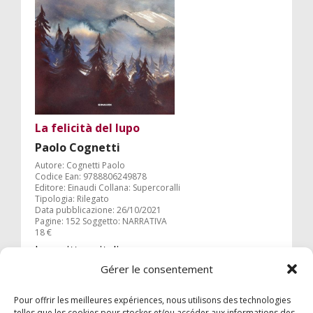
La felicità del lupo
Paolo Cognetti
Autore: Cognetti Paolo
Codice Ean: 9788806249878
Editore: Einaudi Collana: Supercoralli
Tipologia: Rilegato
Data pubblicazione: 26/10/2021
Pagine: 152 Soggetto: NARRATIVA
18 €
Lo scrittore italiano consegna una nuova
canzone d'amore alle montagne e, forse
Gérer le consentement
soprattutto, ai loro liberi abitanti.
Pour offrir les meilleures expériences, nous utilisons des technologies
telles que les cookies pour stocker et/ou accéder aux informations des