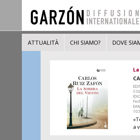
ATTUALITÀ
CHI SIAMO?
DOVE SIA
La
CA
EDI
COL
IDI
Fec
EAN
10.
«T
a v