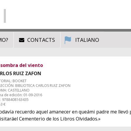
MO?
CONTACTS
ITALIANO
 sombra del viento
RLOS RUIZ ZAFON
TORIAL: BOOKET
ECCIÓN: BIBLIOTECA CARLOS RUIZ ZAFON
OMA: CASTELLANO
ha de edición: 01-09-2016
: 9788408163435
53 €
odavía recuerdo aquel amanecer en queámi padre me llevó 
isitaráel Cementerio de los Libros Olvidados.»