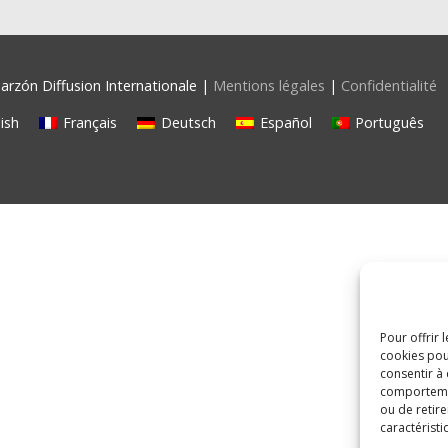
rzón Diffusion Internationale |
Mentions légales
|
Confidentialité
ish
Français
Deutsch
Español
Português
Pour offrir 
cookies pou
consentir à
comportement
ou de retire
caractéristi