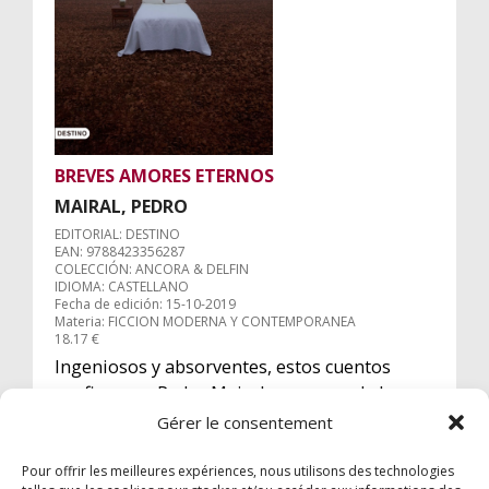
BREVES AMORES ETERNOS
MAIRAL, PEDRO
EDITORIAL: DESTINO
EAN: 9788423356287
COLECCIÓN: ANCORA & DELFIN
IDIOMA: CASTELLANO
Fecha de edición: 15-10-2019
Materia: FICCION MODERNA Y CONTEMPORANEA
18.17 €
Ingeniosos y absorventes, estos cuentos
confirman a Pedro Mairal como uno de los
escritores en lengua española más talentosos
Gérer le consentement
de este tiempo.
Pour offrir les meilleures expériences, nous utilisons des technologies