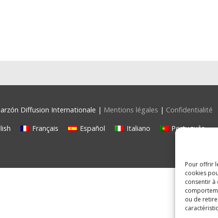
rzón Diffusion Internationale |
Mentions légales
|
Confidentialité
lish
Français
Español
Italiano
Português
Pour offrir 
cookies pou
consentir à
comportement
ou de retire
caractéristi