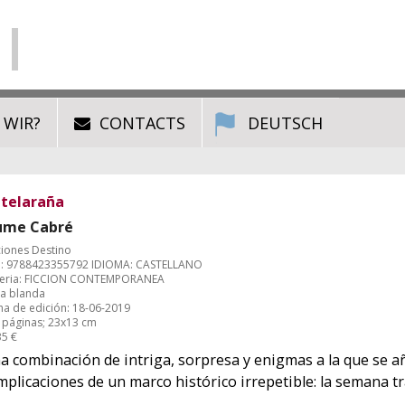
 WIR?
CONTACTS
DEUTSCH
 telaraña
ume Cabré
ciones Destino
: 9788423355792 IDIOMA: CASTELLANO
eria: FICCION CONTEMPORANEA
a blanda
ha de edición: 18-06-2019
 páginas; 23x13 cm
35 €
a combinación de intriga, sorpresa y enigmas a la que se a
mplicaciones de un marco histórico irrepetible: la semana tr