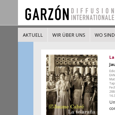
AKTUELL
WIR ÜBER UNS
WO SIND
La
Ja
Edi
EAN
Mat
Tap
Fec
288
16.
Un
co