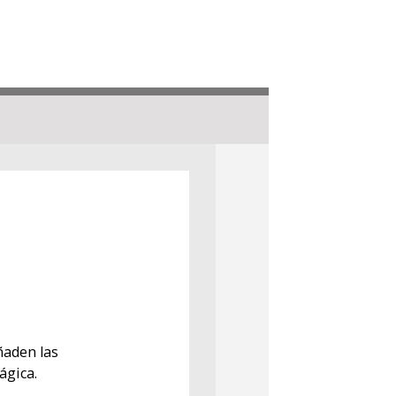
ñaden las
ágica.