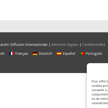
rzón Diffusion Internationale |
Mentions légales
|
Confidentialité
ish
Français
Deutsch
Español
Português
Pour offrir 
cookies pou
consentir à
comportement
ou de retire
caractéristi