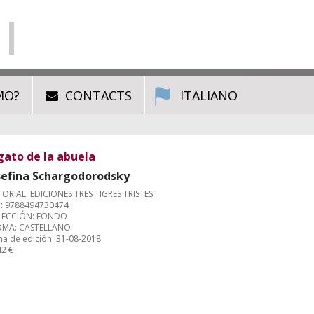
MO?
CONTACTS
ITALIANO
 gato de la abuela
sefina Schargodorodsky
TORIAL: EDICIONES TRES TIGRES TRISTES
: 9788494730474
ECCIÓN: FONDO
OMA: CASTELLANO
ha de edición: 31-08-2018
42 €