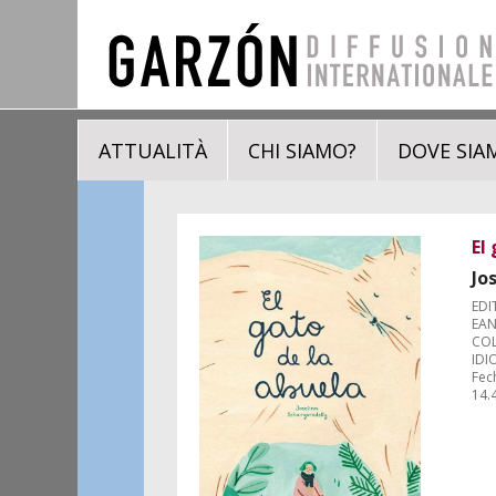
ATTUALITÀ
CHI SIAMO?
DOVE SIA
El
Jo
EDI
EAN
COL
IDI
Fec
14.