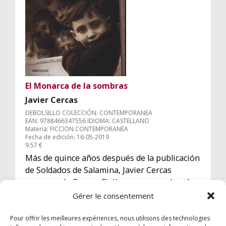
El Monarca de la sombras
Javier Cercas
DEBOLSILLO COLECCIÓN: CONTEMPORANEA
EAN: 9788466347556 IDIOMA: CASTELLANO
Materia: FICCION CONTEMPORANEA
Fecha de edición: 16-05-2019
9.57 €
Más de quince años después de la publicación
de Soldados de Salamina, Javier Cercas
regresa a la Guerra Civil con una novela más
íntima y personal, que indaga en el pasado
Gérer le consentement
más incómodo de su familia.
Pour offrir les meilleures expériences, nous utilisons des technologies