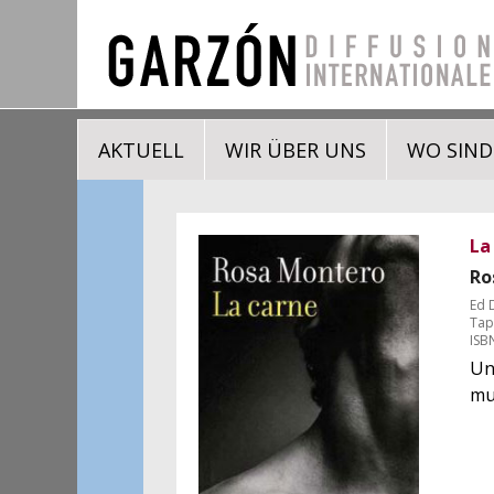
AKTUELL
WIR ÜBER UNS
WO SIND
La
Ro
Ed 
Tap
ISB
Un
mu