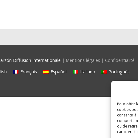
rzón Diffusion Internationale |
Mentions légales
|
Confidentialité
lish
Français
Español
Italiano
Português
Pour offrir 
cookies pou
consentir à
comportement
ou de retire
caractéristi