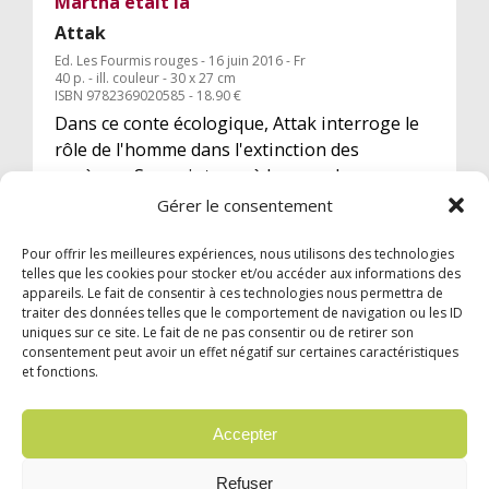
Martha était là
Attak
Ed. Les Fourmis rouges - 16 juin 2016 - Fr
40 p. - ill. couleur - 30 x 27 cm
ISBN 9782369020585 - 18.90 €
Dans ce conte écologique, Attak interroge le
rôle de l'homme dans l'extinction des
espèces... Ses peintures à la gouache aux
couleurs flamboyantes illustrent à merveille
Gérer le consentement
ce texte d'une grande richesse.
Pour offrir les meilleures expériences, nous utilisons des technologies
telles que les cookies pour stocker et/ou accéder aux informations des
appareils. Le fait de consentir à ces technologies nous permettra de
traiter des données telles que le comportement de navigation ou les ID
uniques sur ce site. Le fait de ne pas consentir ou de retirer son
consentement peut avoir un effet négatif sur certaines caractéristiques
et fonctions.
© 2024 Garzón Diffusion Internationale |
Mentions légales
|
Confidentialité
Accepter
English
Français
Deutsch
Español
Refuser