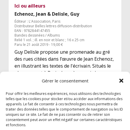
Ici ou ailleurs
Echenoz, Jean & Delisle, Guy
Éditeur : L'Association, Paris
Distributeur Belles lettres diffusion-distribution
EAN : 9782844147455
Bandes dessinées / Albums
Relié 1 vol. ; ill. en noir et blanc ; 16 x 25 cm
Paru le 21 août 2019 - 19,00 €
Guy Delisle propose une promenade au gré
des rues citées dans l’œuvre de Jean Echenoz,
en illustrant les textes de l'écrivain. Situés le
plus souvent à Paris, les scènes qui s'y
déroulent et permettent au lecteur d'y
Gérer le consentement
pénétrer et de s'approprier les lieux.
Pour offrir les meilleures expériences, nous utilisons des technologies
telles que les cookies pour stocker et/ou accéder aux informations des
appareils. Le fait de consentir à ces technologies nous permettra de
traiter des données telles que le comportement de navigation ou les ID
uniques sur ce site. Le fait de ne pas consentir ou de retirer son
consentement peut avoir un effet négatif sur certaines caractéristiques
et fonctions.